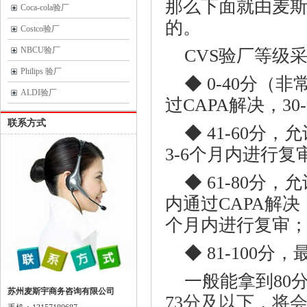
那么下面就由麦
Coca-cola验厂
的。
Costco验厂
NBCU验厂
CVS验厂等级
Philips 验厂
◆ 0-40分
ALDI验厂
过CAPA解决，3
联系方式
◆ 41-60分
3-6个月内进行复
◆ 61-80分
内通过CAPA解决；
个月内进行复审
◆ 81-100
一般能拿到
80
苏州麦斯宇商务咨询有限公司
73
分及以下，将