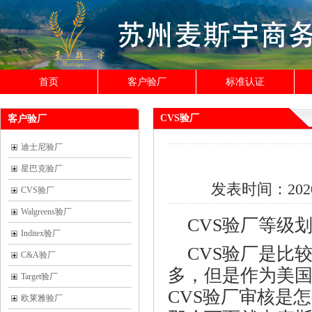
首页
客户验厂
标准认证
CVS验厂
客户验厂
迪士尼验厂
星巴克验厂
发表时间：
202
CVS验厂
Walgreens验厂
CVS验厂等级
Inditex验厂
CVS验厂是比
C&A验厂
多，但是作为美
Target验厂
CVS
验厂审核是怎
欧莱雅验厂