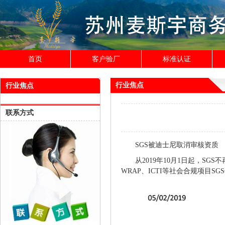
首页
客户验厂
标准认证
行业焦点
行业焦点
联系方式
SGS被迪士尼取消审核资质
从
2019
年
10
月
1
日起，
SGS
不
WRAP
、
ICTI
等社会合规项目
SGS